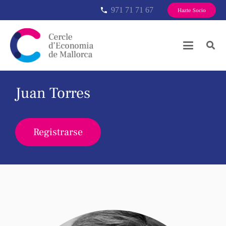
971 71 71 67
phone
Hazte Socio
Juan Torres
Registrarse