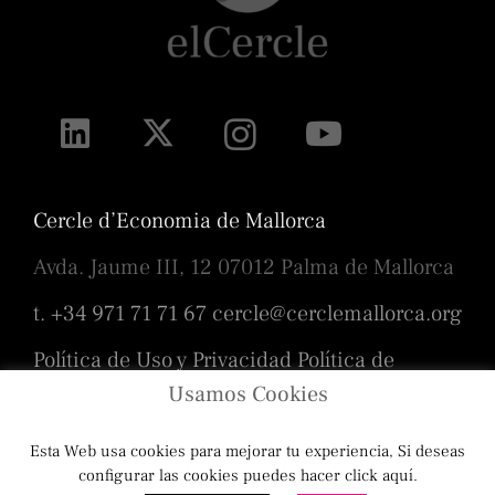
Cercle d’Economia de Mallorca
Avda. Jaume III, 12 07012 Palma de Mallorca
t. +34 971 71 71 67
cercle@cerclemallorca.org
Política de Uso y Privacidad
Política de
cookies
Usamos Cookies
Esta Web usa cookies para mejorar tu experiencia, Si deseas
Diseño
Toni Borrás
/ Programación
configurar las cookies puedes hacer click aquí.