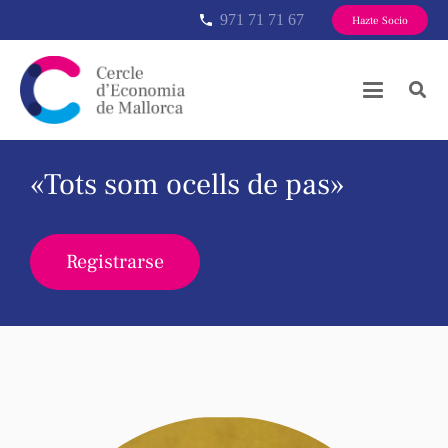
971 71 71 67
phone
Hazte Socio
«Tots som ocells de pas»
Registrarse