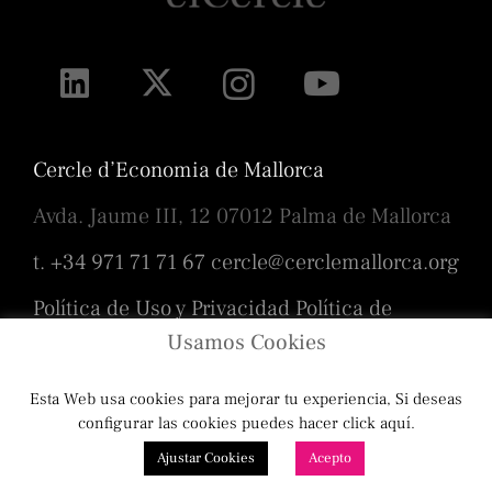
Cercle d’Economia de Mallorca
Avda. Jaume III, 12 07012 Palma de Mallorca
t. +34 971 71 71 67
cercle@cerclemallorca.org
Política de Uso y Privacidad
Política de
cookies
Usamos Cookies
Esta Web usa cookies para mejorar tu experiencia, Si deseas
Diseño
Toni Borrás
/ Programación
configurar las cookies puedes hacer click aquí.
Ajustar Cookies
Acepto