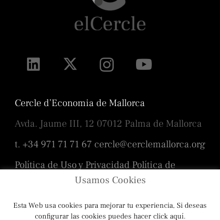
Cercle d’Economia de Mallorca
Avda. Jaume III, 12 07012 Palma de Mallorca
t. +34 971 71 71 67
cercle@cerclemallorca.org
Política de Uso y Privacidad
Política de
cookies
Usamos Cookies
Esta Web usa cookies para mejorar tu experiencia, Si deseas
Diseño
Toni Borrás
/ Programación
configurar las cookies puedes hacer click aquí.